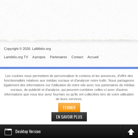
Copyright © 2026. LaMétéo.org
Lamétéo.org TV
A propos
Partenaires
Contact
Accueil
Les cookies nous permettent de personnaliser le contenu et les annonces, d'offrir des
fonctionnalités relatives aux médias sociaux et d'analyser notre trafic. Nous partageons
également des informations sur l'utilisation de notre site avec nos partenaires de médias
sociaux, de publicité et d'analyse, qui peuvent combiner celles-ci avec d'autres
informations que vous leur avez fournies ou qu'ils ont collectées lors de votre utilisation
de leurs services.
FERMER
EN SAVOIR PLUS
Desktop Version