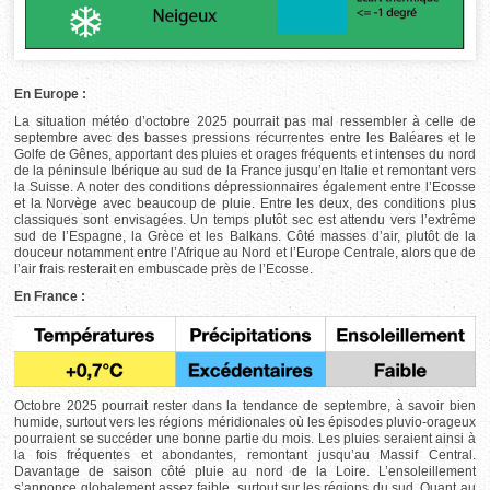
En Europe :
La situation météo d’octobre 2025 pourrait pas mal ressembler à celle de
septembre avec des basses pressions récurrentes entre les Baléares et le
Golfe de Gênes, apportant des pluies et orages fréquents et intenses du nord
de la péninsule Ibérique au sud de la France jusqu’en Italie et remontant vers
la Suisse. A noter des conditions dépressionnaires également entre l’Ecosse
et la Norvège avec beaucoup de pluie. Entre les deux, des conditions plus
classiques sont envisagées. Un temps plutôt sec est attendu vers l’extrême
sud de l’Espagne, la Grèce et les Balkans. Côté masses d’air, plutôt de la
douceur notamment entre l’Afrique au Nord et l’Europe Centrale, alors que de
l’air frais resterait en embuscade près de l’Ecosse.
En France :
Octobre 2025 pourrait rester dans la tendance de septembre, à savoir bien
humide, surtout vers les régions méridionales où les épisodes pluvio-orageux
pourraient se succéder une bonne partie du mois. Les pluies seraient ainsi à
la fois fréquentes et abondantes, remontant jusqu’au Massif Central.
Davantage de saison côté pluie au nord de la Loire. L’ensoleillement
s’annonce globalement assez faible, surtout sur les régions du sud. Quant au