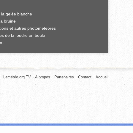
 la gelée blanche
la bruine
ations et autres photométéores
es de la foudre en boule
rt
Lamétéo.org TV
A propos
Partenaires
Contact
Accueil
afic. Nous partageons également des informations sur l'utilisation de notre