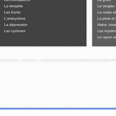
La tempête
Le verglas
Les fronts
La rosée et
L'anticyclone
La pluie et 
La dépression
Halos, iris
Les cyclones
Les mystèr
Le rayon ve
'offrir des fonctionnalités relatives aux médias sociaux et d'analyser notre tr