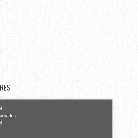
RES
el
tornades
rd