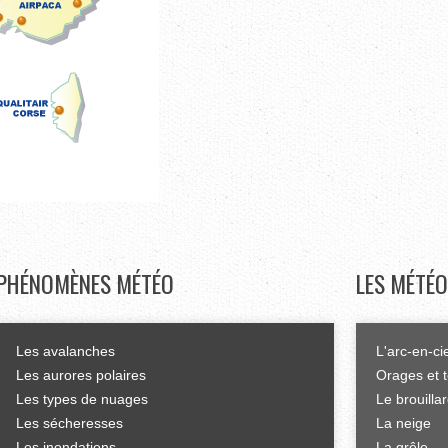
PHÉNOMÈNES
MÉTÉO
LES
MÉTÉO
Les avalanches
L'arc-en-ci
Les aurores polaires
Orages et 
Les types de nuages
Le brouilla
Les sécheresses
La neige
Les inondations
La grêle