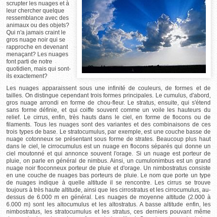
scrupter les nuages et à
leur chercher quelque
ressemblance avec des
animaux ou des objets?
Qui n'a jamais craint le
gros nuage noir qui se
rapproche en devenant
menaçant? Les nuages
font parti de notre
quotidien, mais qui sont-
ils exactement?
Les nuages apparaissent sous une infinité de couleurs, de formes et de
tailles. On distingue cependant trois formes principales. Le cumulus, d'abord,
gros nuage arrondi en forme de chou-fleur. Le stratus, ensuite, qui s'étend
sans forme définie, et qui coiffe souvent comme un voile les hauteurs du
relief. Le cirrus, enfin, très hauts dans le ciel, en forme de flocons ou de
filaments. Tous les nuages sont des variantes et des combinaisons de ces
trois types de base. Le stratocumulus, par exemple, est une couche basse de
nuage cotonneux se présentant sous forme de strates. Beaucoup plus haut
dans le ciel, le cirrocumulus est un nuage en flocons séparés qui donne un
ciel moutonné et qui annonce souvent l'orage. Si un nuage est porteur de
pluie, on parle en général de nimbus. Ainsi, un cumulonimbus est un grand
nuage noir floconneux porteur de pluie et d'orage. Un nimbostratus consiste
en une couche de nuages bas porteurs de pluie. Le nom que porte un type
de nuages indique à quelle altitude il se rencontre. Les cirrus se trouve
toujours à très haute altitude, ainsi que les cirrostratus et les cirrocumulus, au-
dessus de 6.000 m en général. Les nuages de moyenne altitude (2.000 à
6.000 m) sont les altocumulus et les altostratus. A basse altitude enfin, les
nimbostratus, les stratocumulus et les stratus, ces derniers pouvant même