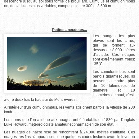
descendre jusqu'au sol sous forme de brouillard. Cumulus et cumulonimbus
ont des altitudes plus variables, comprises entre 300 et 3.500 m.
Petites anecdotes...
Les nuages les plus
élevés sont les cirrus,
qui se forment au-
dessus de 8.000 mètres
d'altitude. Ces nuages
sont extrêmement froids:
-35°C.
Les cumulonimbus sont
parfois gigantesques. Ils
peuvent atteindre plus
de 10 kilomètres de
diamètre et 18
kilomètres de haut, c'est-
à-dire deux fois la hauteur du Mont Everest!
A l'intérieur d'un cumulonimbus, les vents atteignent parfois la vitesse de 200
km/h.
Les noms que l'on attribue aux nuages ont été établis en 1830 par l'anglais
Luke Howard, météorologiste amateur et pharmacien de son état.
Les nuages de nacre rose se rencontrent à 24.000 mètres d'altitude. Ces
nuages très fins n'apparaissent que quelques courts instants avant le lever ou