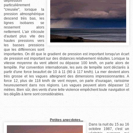
dépression
particulièrement
"creusée", lorsque la
pression atmosphérique
descend très bas, les
lignes isobares se
resserrent alors
nettement. L'air s'écoule
d'autant plus vite des
hautes pressions vers
les basses pressions
que les différences sont
importantes. On dit que le gradient de pression est important lorsqu'un écart
de pression est important sur des distances relativement réduites. Lorsque la
vitesse moyenne du vent atteint ou dépasse 100 km/h, on parle alors de
tempête. Par convention internationale, les avis de tempête sont déclarés à
partir d'une force beaufort de 10 à 11 (90 à 117 km/h). La mer devient alors
très grosse et les vagues atteignent des dimensions impressionnantes. A
force 12, plus de 118 km/h de vent moyen, on parle d'ouragan, rarissime
heureusement dans nos régions. Les vagues peuvent alors dépasser 12
mètres. Bien sûr, des vents d'une telle violence empêchent toute navigation et
les dégâts à terre sont considérables.
Petites anecdotes...
Dans la nuit du 15 au 16
octobre 1987, c'est un