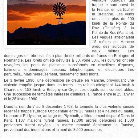
véritable ouragan qui
frappe le nord-ouest de
la France, en particulier
la Bretagne. Les vents
ont atteint plus de 200
km/h de la Pointe du
Raz (Finistère) à la
Pointe du Roc (Manche).
Les vagues atteignaient
18 mètres en Manche
avec des surcotes de
deux mètres. Les
dommages ont été estimés à plus de dix milliards de francs en Bretagne et
Normandie. Les forêts ont été détruites à 30, voire 50%, les cultures ont été
ravagées, les ports de plaisance transformés en cimetières d'épaves,
bâtiments endommagés, réseaux téléphoniques et électriques très
perturbés... Mais heureusement, "seulement" deux morts.
Le 3 février 1990, une dépression se creuse en Manche, provoquant une
violente tempête jusque dans les terres. Les rafales atteignent 144 km/h à
Chartres et 158 km/h à Brétigny-sur-Orge. Les dégâts sont considérables.
Une succession de tempêtes intéresse d'ailleurs la France entre le 25 janvier
et le 28 février 1990.
Dans la nuit du 7 au 8 décembre 1703, la tempête la plus violente jamais
recensée frappe l'Europe Occidentale entre 23 heures et 4 heures du matin.
Le phare d'Eddystone, au large de Plymouth, a littéralement disparu! Dans le
Kent, 1.107 maisons furent rasées, 17.000 arbres déracinés et 1.500
personnes furent noyées. La marée remonté également la Tamise,
provoquant des inondations et la mort de 8.500 personnes.