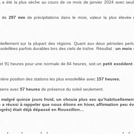
,
a été la plus sèche au cours de ce mois de janvier 2024 avec seu
l de
297 mm
de précipitations dans le mois, valeur la plus élevée
eillement sur la plupart des régions. Quant aux deux périodes pert
leillées parfois durables lors des ciels de traîne. Résultat :
un mois 
ffet 91 heures pour une normale de 84 heures, soit un
petit excédent 
ère position des stations les plus ensoleillée avec
157 heures.
 sens avec
57 heures
de présence du soleil seulement.
 malgré quinze jours froid, un chouia plus sec qu’habituellemen
e a réussi à rappeler que nous étions en hiver, affirmation peu é
degrés) était déjà dépassé en Roussillon…