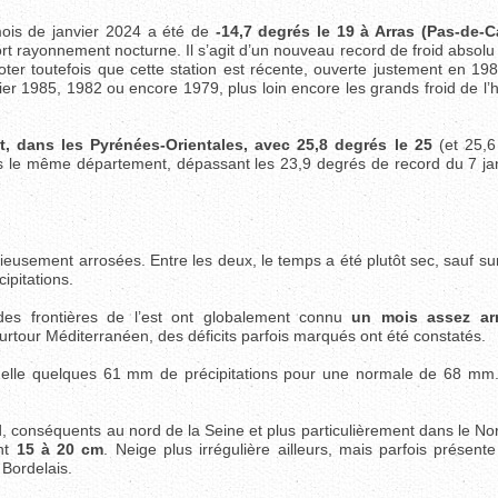
is de janvier 2024 a été de
-14,7 degrés le 19 à Arras (Pas-de-C
ort rayonnement nocturne. Il s’agit d’un nouveau record de froid absolu
oter toutefois que cette station est récente, ouverte justement en 198
ier 1985, 1982 ou encore 1979, plus loin encore les grands froid de l’
t, dans les Pyrénées-Orientales, avec 25,8 degrés le 25
(et 25,6
ans le même département, dépassant les 23,9 degrés de record du 7 ja
eusement arrosées. Entre les deux, le temps a été plutôt sec, sauf su
ipitations.
es frontières de l’est ont globalement connu
un mois assez arr
urtour Méditerranéen, des déficits parfois marqués ont été constatés.
uelle quelques 61 mm de précipitations pour une normale de 68 mm
rd, conséquents au nord de la Seine et plus particulièrement dans le N
nt
15 à 20 cm
. Neige plus irrégulière ailleurs, mais parfois présen
 Bordelais.