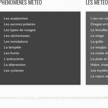
PHÉNOMÈNES
MÉTÉO
LES
MÉTÉO
Les avalanches
L'arc-en-ci
Les aurores polaires
Orages et 
Les types de nuages
Le brouilla
Les sécheresses
La neige
Les inondations
La grêle
La tempête
Le verglas
Les fronts
La rosée et
L'anticyclone
La pluie et 
La dépression
Halos, iris
Les cyclones
Les mystèr
Le rayon ve