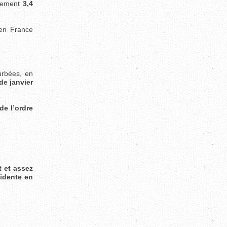
lement
3,4
 en France
urbées, en
de janvier
de l’ordre
t et assez
vidente en