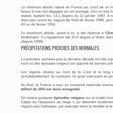
Le minimum absolu relevé en France au cours de ce mo
faveur d’une nuit dégagée sur sol enneigé, d’où un très f
station, battant les -14,1 degrés du 12 janvier 1987. A n
donc pas connu les vagues de froid de février 1986, janv
63 ou de février 1956.
Le maximum absolu, quant à lui, a été observé à
Cére
lendemain). Il a également fait 25,6 degrés à Vivès, d
(depuis 1998).
PRÉCIPITATIONS PROCHES DES NORMALES
La première semaine puis la dernière décade ont été copi
nord où des épisodes neigeux ont apporté de bonnes préc
Les régions situées au nord de la Loire et le long d
qu’habituellement. Au contraire, du quart sud-ouest au po
Au final, la France a reçu en moyenne nationale mens
déficit de 10% est donc enregistré.
On notera quelques
épisodes neigeux
sur la moitié no
Calais où l’épaisseur de neige a pu atteindre localeme
régions peu habituées, par exemple entre la Vendée et le