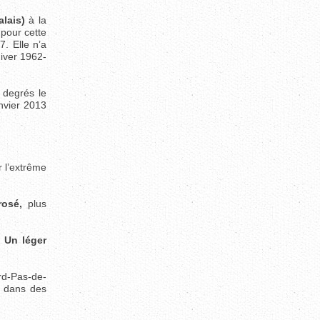
alais)
à la
 pour cette
7. Elle n’a
hiver 1962-
 degrés le
nvier 2013
r l’extrême
osé,
plus
.
Un léger
ord-Pas-de-
te dans des