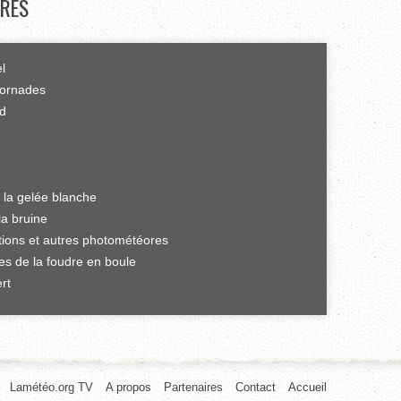
RES
el
tornades
rd
 la gelée blanche
la bruine
ations et autres photométéores
es de la foudre en boule
rt
Lamétéo.org TV
A propos
Partenaires
Contact
Accueil