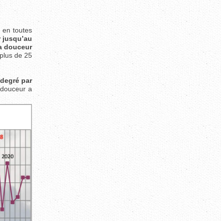
s en toutes
r jusqu’au
a douceur
plus de 25
 degré par
a douceur a