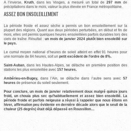
A l’inverse,
Kruth
, dans les Vosges, a mesuré un total de
297 mm
de
précipitations dans le mois, valeur la plus élevée en France métropolitaine.
ASSEZ BON ENSOLEILLEMENT
La période froide et assez sèche a permis un bon ensoleillement sur la
plupart des régions. Quant aux deux périodes perturbées, en début et fin de
mois, elles ont permis quelques heures ensoleillées parfois durables lors des
ciels de traîne. Résultat :
un mois de janvier 2024 plutôt bien ensoleillé sur
le pays.
Le cumul moyen national d’heures de soleil atteint en effet 91 heures pour
une normale de 84 heures, soit un
petit excédent de l’ordre de 8%.
Saint-Auban
, dans les Hautes-Alpes, se détache en première position des
stations les plus ensoleillée avec
157 heures.
Ambérieu-en-Bugey,
dans l’Ain, se détache dans l’autre sens avec
57
heures
de présence du soleil seulement.
Pour conclure, un mois de janvier relativement doux malgré quinze jours
froid, un chouia plus sec qu’habituellement et assez bien ensoleillé. La
période froide et parfois neigeuse a réussi à rappeler que nous étions en
hiver, affirmation peu évidente en dernière décade alors que le seuil de la
chaleur (25 degrés) était déjà dépassé en Roussillon…