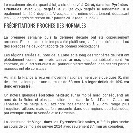
Le maximum absolu, quant à lui, a été observé à
Céret, dans les Pyrénées-
Orientales, avec 25,8 degrés le 25
(et 25,6 degrés le lendemain). Il a
également fait 25,6 degrés à Vivès, dans le même département, dépassant
les 23,9 degrés de record du 7 janvier 2013 (depuis 1998).
PRÉCIPITATIONS PROCHES DES NORMALES
La première semaine puis la dernière décade ont été copieusement
arrosées. Entre les deux, le temps a été plutôt sec, sauf sur l’extrême nord où
des épisodes neigeux ont apporté de bonnes précipitations.
Les régions situées au nord de la Loire et le long des frontières de l’est ont
globalement connu
un mois assez arrosé,
plus qu’habituellement. Au
contraire, du quart sud-ouest au pourtour Méditerranéen, des déficits parfois
marqués ont été constatés.
Au final, la France a reçu en moyenne nationale mensuelle quelques 61 mm
de précipitations pour une normale de 68 mm.
Un léger déficit de 10% est
donc enregistré.
On notera quelques
épisodes neigeux
sur la moitié nord, conséquents au
nord de la Seine et plus particulièrement dans le Nord-Pas-de-Calais où
l’épaisseur de neige a pu atteindre localement
15 à 20 cm
. Neige plus
irrégulière ailleurs, mais parfois présente dans des régions peu habituées,
par exemple entre la Vendée et le Bordelais.
La commune de
Vinça, dans les Pyrénées-Orientales,
a été la plus sèche
au cours de ce mois de janvier 2024 avec seulement
3,4 mm
au compteur.