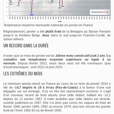
Température moyenne mensuelle nationale en janvier en France
Régionalement, janvier a été
plutôt froid
de la Bretagne au Bassin Parisien
jusqu’à la frontière Belge,
doux
dans le sud jusqu’en Franche-Comté, de
saison ailleurs.
UN RECORD DANS LA DURÉE
A noter que ce mois de janvier est de
24ème mois consécutif (soit 2 ans !) a
connaître une température moyenne supérieure ou égale à sa
normale.
Depuis février 2022, seuls deux mois ont été «normaux» (pas
d’écart thermique) : avril 2022 et avril 2023.
LES EXTRÊMES DU MOIS
Le minimum absolu relevé en France au cours de ce mois de janvier 2024 a
été de
-14,7 degrés le 19 à Arras (Pas-de-Calais)
à la faveur d’une nuit
dégagée sur sol enneigé, d’où un très fort rayonnement nocturne. Il s’agit
d’un nouveau record de froid absolu pour cette station, battant les -14,1
degrés du 12 janvier 1987. A noter toutefois que cette station est récente,
ouverte justement en 1987. Elle n’a donc pas connu les vagues de froid de
février 1986, janvier 1985, 1982 ou encore 1979, plus loin encore les grands
froid de l’hiver 1962-63 ou de février 1956.