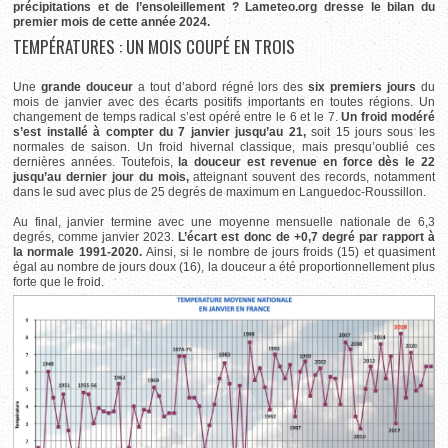
précipitations et de l’ensoleillement ? Lameteo.org dresse le bilan du
premier mois de cette année 2024.
TEMPÉRATURES : UN MOIS COUPÉ EN TROIS
Une
grande douceur
a tout d’abord régné lors des
six premiers jours
du
mois de janvier avec des écarts positifs importants en toutes régions. Un
changement de temps radical s’est opéré entre le 6 et le 7.
Un froid modéré
s’est installé à compter du 7 janvier jusqu’au 21,
soit 15 jours sous les
normales de saison. Un froid hivernal classique, mais presqu’oublié ces
dernières années. Toutefois,
la douceur est revenue en force dès le 22
jusqu’au dernier jour du mois,
atteignant souvent des records, notamment
dans le sud avec plus de 25 degrés de maximum en Languedoc-Roussillon.
Au final, janvier termine avec une moyenne mensuelle nationale de 6,3
degrés, comme janvier 2023.
L’écart est donc de +0,7 degré par rapport à
la normale 1991-2020.
Ainsi, si le nombre de jours froids (15) et quasiment
égal au nombre de jours doux (16), la douceur a été proportionnellement plus
forte que le froid.