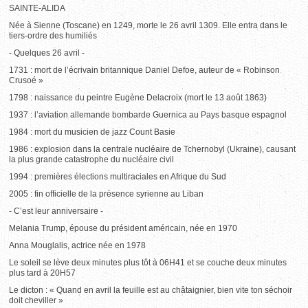
SAINTE-ALIDA
Née à Sienne (Toscane) en 1249, morte le 26 avril 1309. Elle entra dans le
tiers-ordre des humiliés
- Quelques 26 avril -
1731 : mort de l’écrivain britannique Daniel Defoe, auteur de « Robinson
Crusoé »
1798 : naissance du peintre Eugène Delacroix (mort le 13 août 1863)
1937 : l’aviation allemande bombarde Guernica au Pays basque espagnol
1984 : mort du musicien de jazz Count Basie
1986 : explosion dans la centrale nucléaire de Tchernobyl (Ukraine), causant
la plus grande catastrophe du nucléaire civil
1994 : premières élections multiraciales en Afrique du Sud
2005 : fin officielle de la présence syrienne au Liban
- C’est leur anniversaire -
Melania Trump, épouse du président américain, née en 1970
Anna Mouglalis, actrice née en 1978
Le soleil se lève deux minutes plus tôt à 06H41 et se couche deux minutes
plus tard à 20H57
Le dicton : « Quand en avril la feuille est au châtaignier, bien vite ton séchoir
doit cheviller »