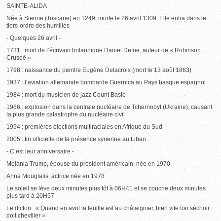
SAINTE-ALIDA
Née à Sienne (Toscane) en 1249, morte le 26 avril 1309. Elle entra dans le
tiers-ordre des humiliés
- Quelques 26 avril -
1731 : mort de l’écrivain britannique Daniel Defoe, auteur de « Robinson
Crusoé »
1798 : naissance du peintre Eugène Delacroix (mort le 13 août 1863)
1937 : l’aviation allemande bombarde Guernica au Pays basque espagnol
1984 : mort du musicien de jazz Count Basie
1986 : explosion dans la centrale nucléaire de Tchernobyl (Ukraine), causant
la plus grande catastrophe du nucléaire civil
1994 : premières élections multiraciales en Afrique du Sud
2005 : fin officielle de la présence syrienne au Liban
- C’est leur anniversaire -
Melania Trump, épouse du président américain, née en 1970
Anna Mouglalis, actrice née en 1978
Le soleil se lève deux minutes plus tôt à 06H41 et se couche deux minutes
plus tard à 20H57
Le dicton : « Quand en avril la feuille est au châtaignier, bien vite ton séchoir
doit cheviller »