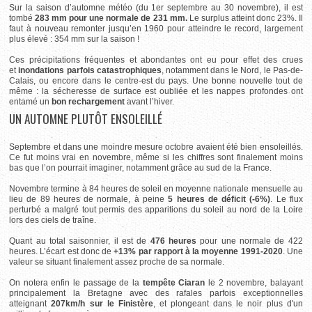
Sur la saison d’automne météo (du 1er septembre au 30 novembre), il est
tombé
283 mm pour une normale de 231 mm.
Le surplus atteint donc 23%. Il
faut à nouveau remonter jusqu’en 1960 pour atteindre le record, largement
plus élevé : 354 mm sur la saison !
Ces précipitations fréquentes et abondantes ont eu pour effet des crues
et
inondations parfois catastrophiques
, notamment dans le Nord, le
Pas-de-
Calais, ou encore dans le centre-est du pays. Une bonne nouvelle tout de
même : la sécheresse de surface est oubliée et les nappes profondes ont
entamé un
bon rechargement
avant l’hiver.
UN AUTOMNE PLUTÔT ENSOLEILLÉ
Septembre et dans une moindre mesure octobre avaient été bien ensoleillés.
Ce fut moins vrai en novembre, même si les chiffres sont finalement moins
bas que l’on pourrait imaginer, notamment grâce au sud de la France.
Novembre termine à 84 heures de soleil en moyenne nationale mensuelle au
lieu de 89 heures de normale, à peine
5 heures de déficit (-6%)
. Le flux
perturbé a malgré tout permis des apparitions du soleil au nord de la Loire
lors des ciels de traîne.
Quant au total saisonnier, il est de
476 heures
pour une normale de 422
heures. L’écart est donc de
+13% par rapport à la moyenne 1991-2020
. Une
valeur se situant finalement assez proche de sa normale.
On notera enfin le passage de la
tempête Ciaran
le 2 novembre, balayant
principalement la Bretagne avec des rafales parfois exceptionnelles
atteignant
207km/h sur le
Finistère
, et plongeant dans le noir plus d'un