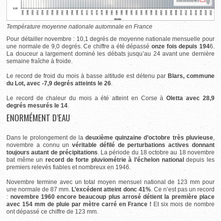
Température moyenne nationale automnale en France
Pour détailler novembre : 10,1 degrés de moyenne nationale mensuelle pour
une normale de 9,0 degrés. Ce chiffre a été dépassé
onze fois depuis 194
6.
La douceur a largement dominé les débats jusqu’au 24 avant une dernière
semaine fraîche à froide.
Le record de froid du mois à basse altitude est détenu par
Blars, commune
du Lot, avec -7,9 degrés atteints le 26
.
Le record de chaleur du mois a été atteint en Corse à
Oletta
avec 28,9
degrés mesurés le 14
.
ENORMÉMENT D’EAU
Dans le prolongement de la
deuxième quinzaine d’octobre très pluvieuse
,
novembre a connu un
véritable défilé de perturbations actives donnant
toujours autant de précipitations
. La période du 18 octobre au 18 novembre
bat même un
record de forte pluviométrie à l’échelon national
depuis les
premiers relevés fiables et nombreux en 1946.
Novembre termine avec un total moyen mensuel national de 123 mm pour
une normale de 87 mm.
L’excédent atteint donc 41%
. Ce n’est pas un record
:
novembre 1960 encore beaucoup plus arrosé détient la première place
avec 154 mm de pluie par mètre carré en France !
Et six mois de nombre
ont dépassé ce chiffre de 123 mm.