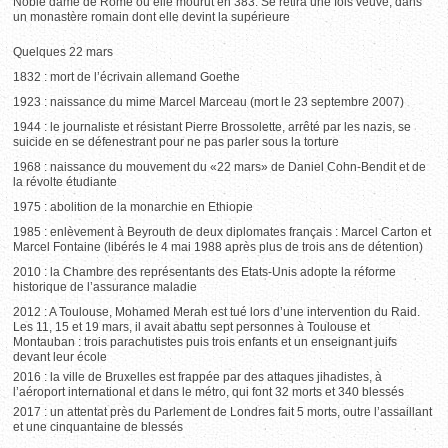
Noble dame de Rome où elle mourut en 383. Se retira une fois veuve, dans
un monastère romain dont elle devint la supérieure
Quelques 22 mars
1832 : mort de l’écrivain allemand Goethe
1923 : naissance du mime Marcel Marceau (mort le 23 septembre 2007)
1944 : le journaliste et résistant Pierre Brossolette, arrêté par les nazis, se
suicide en se défenestrant pour ne pas parler sous la torture
1968 : naissance du mouvement du «22 mars» de Daniel Cohn-Bendit et de
la révolte étudiante
1975 : abolition de la monarchie en Ethiopie
1985 : enlèvement à Beyrouth de deux diplomates français : Marcel Carton et
Marcel Fontaine (libérés le 4 mai 1988 après plus de trois ans de détention)
2010 : la Chambre des représentants des Etats-Unis adopte la réforme
historique de l’assurance maladie
2012 : A Toulouse, Mohamed Merah est tué lors d’une intervention du Raid.
Les 11, 15 et 19 mars, il avait abattu sept personnes à Toulouse et
Montauban : trois parachutistes puis trois enfants et un enseignant juifs
devant leur école
2016 : la ville de Bruxelles est frappée par des attaques jihadistes, à
l’aéroport international et dans le métro, qui font 32 morts et 340 blessés
2017 : un attentat près du Parlement de Londres fait 5 morts, outre l’assaillant
et une cinquantaine de blessés