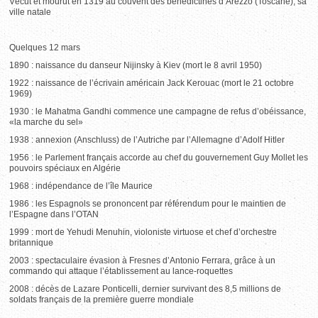
Vécut et mourut en 1319 au couvent des bénédictines d’Arezzo (Toscane), sa
ville natale
Quelques 12 mars
1890 : naissance du danseur Nijinsky à Kiev (mort le 8 avril 1950)
1922 : naissance de l’écrivain américain Jack Kerouac (mort le 21 octobre
1969)
1930 : le Mahatma Gandhi commence une campagne de refus d’obéissance,
«la marche du sel»
1938 : annexion (Anschluss) de l’Autriche par l’Allemagne d’Adolf Hitler
1956 : le Parlement français accorde au chef du gouvernement Guy Mollet les
pouvoirs spéciaux en Algérie
1968 : indépendance de l’île Maurice
1986 : les Espagnols se prononcent par référendum pour le maintien de
l’Espagne dans l’OTAN
1999 : mort de Yehudi Menuhin, violoniste virtuose et chef d’orchestre
britannique
2003 : spectaculaire évasion à Fresnes d’Antonio Ferrara, grâce à un
commando qui attaque l’établissement au lance-roquettes
2008 : décès de Lazare Ponticelli, dernier survivant des 8,5 millions de
soldats français de la première guerre mondiale