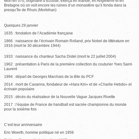
Mort en 570, originaire d’Ecosse, exerça en Irlande, en Angleterre et en
Bretagne où on voit encore les ruines d’un monastère qu’il fonda dans la
presqu’île de Rhuis (Morbihan)
Quelques 29 janvier
1635 : fondation de l’Académie française
1866 : naissance de l’écrivain Romain Rolland, prix Nobel de littérature en
1916 (mort le 30 décembre 1944)
1933 : naissance du chanteur Sacha Distel (mort le 22 juillet 2004)
1962 : présentation à Paris de la première collection du couturier Yves Saint-
Laurent
1994 : départ de Georges Marchais de la tête du PCF
2014 : mort de Cavanna, fondateur de «Hara Kiri» et de «Charlie Hebdo» et
écrivain populaire
2015 : décès du réalisateur de la Nouvelle Vague Jacques Rivette
2017 : l’équipe de France de handball est sacrée championne du monde
pour la sixième fois
C’est leur anniversaire
Eric Woerth, homme politique né en 1956