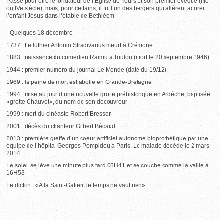
Passe pour être le fondateur de l’Eglise de Tours et son premier évêque (IIIe
ou IVe siècle), mais, pour certains, il fut l’un des bergers qui allèrent adorer
l’enfant Jésus dans l’étable de Bethléem
- Quelques 18 décembre -
1737 : Le luthier Antonio Stradivarius meurt à Crémone
1883 : naissance du comédien Raimu à Toulon (mort le 20 septembre 1946)
1944 : premier numéro du journal Le Monde (daté du 19/12)
1969 : la peine de mort est abolie en Grande-Bretagne
1994 : mise au jour d’une nouvelle grotte préhistorique en Ardèche, baptisée
«grotte Chauvet», du nom de son découvreur
1999 : mort du cinéaste Robert Bresson
2001 : décès du chanteur Gilbert Bécaud
2013 : première greffe d’un coeur artificiel autonome bioprothétique par une
équipe de l’hôpital Georges-Pompidou à Paris. Le malade décède le 2 mars
2014
Le soleil se lève une minute plus tard 08H41 et se couche comme la veille à
16H53
Le dicton : «A la Saint-Gatien, le temps ne vaut rien»