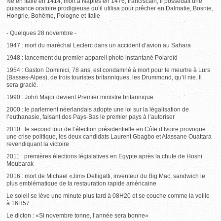
Né en Italie en 1414, mort à Naples en 1476, franciscain, il possédait une
puissance oratoire prodigieuse qu’il utilisa pour prêcher en Dalmatie, Bosnie,
Hongrie, Bohême, Pologne et Italie
- Quelques 28 novembre -
1947 : mort du maréchal Leclerc dans un accident d’avion au Sahara
1948 : lancement du premier appareil photo instantané Polaroïd
1954 : Gaston Dominici, 78 ans, est condamné à mort pour le meurtre à Lurs
(Basses-Alpes), de trois touristes britanniques, les Drummond, qu’il nie. Il
sera gracié.
1990 : John Major devient Premier ministre britannique
2000 : le parlement néerlandais adopte une loi sur la légalisation de
l’euthanasie, faisant des Pays-Bas le premier pays à l’autoriser
2010 : le second tour de l’élection présidentielle en Côte d’Ivoire provoque
une crise politique, les deux candidats Laurent Gbagbo et Alassane Ouattara
revendiquant la victoire
2011 : premières élections législatives en Egypte après la chute de Hosni
Moubarak
2016 : mort de Michael «Jim» Delligatti, inventeur du Big Mac, sandwich le
plus emblématique de la restauration rapide américaine
Le soleil se lève une minute plus tard à 08H20 et se couche comme la veille
à 16H57
Le dicton : «Si novembre tonne, l’année sera bonne»