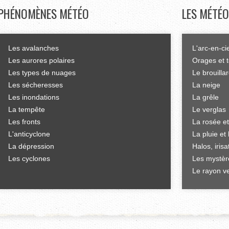
PHÉNOMÈNES
MÉTÉO
LES
MÉTÉO
Les avalanches
L'arc-en-ci
Les aurores polaires
Orages et 
Les types de nuages
Le brouilla
Les sécheresses
La neige
Les inondations
La grêle
La tempête
Le verglas
Les fronts
La rosée et
L'anticyclone
La pluie et 
La dépression
Halos, iris
Les cyclones
Les mystèr
Le rayon ve