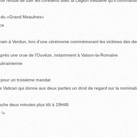
voir refusé de tuer les chrétiens avec la Légion thébaine qu’il commanda
eur du «Grand Meaulnes»
ce
 main à Verdun, lors d’une cérémonie commémorant les victimes des de
e après une crue de l’Ouvèze, notamment à Vaison-la-Romaine
 ukrainienne
e pour un troisième mandat
le Vatican qui donne aux deux parties un droit de regard sur la nominat
ouche deux minutes plus tôt à 19H48
 !»