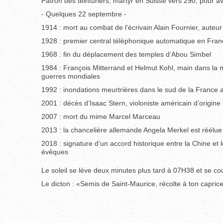
Patron des teinturiers, martyr en Suisse vers 290, pour a
- Quelques 22 septembre -
1914 : mort au combat de l’écrivain Alain Fournier, aut
1928 : premier central téléphonique automatique en Fran
1968 : fin du déplacement des temples d’Abou Simbel
1984 : François Mitterrand et Helmut Kohl, main dans la
guerres mondiales
1992 : inondations meurtrières dans le sud de la Franc
2001 : décès d’Isaac Stern, violoniste américain d’origine
2007 : mort du mime Marcel Marceau
2013 : la chancelière allemande Angela Merkel est réélu
2018 : signature d’un accord historique entre la Chine et 
évêques
Le soleil se lève deux minutes plus tard à 07H38 et se c
Le dicton : «Semis de Saint-Maurice, récolte à ton caprice