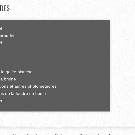
RES
el
tornades
rd
 la gelée blanche
la bruine
ations et autres photométéores
es de la foudre en boule
rt