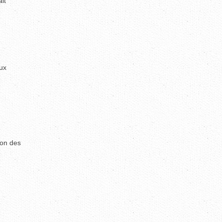
it
ux
ion des