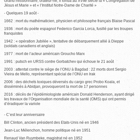
Grand missionnaire, orateur-né, il fonda au XVIIe siècle la « Congrégation de
Jésus et Marie » et « l’Institut Notre-Dame de Charité »
- Quelques 19 août -
1662 : mort du mathématicien, physicien et philosophe français Blaise Pascal
1936 : mort du poète espagnol Federico Garcia Lorca, fusillé par les troupes
franquistes
1942 : « opération Jubilée », tentative de débarquement allié à Dieppe
(soldats canadiens et anglais)
1977 : mort de l’acteur américain Groucho Marx
1991 : putsch en URSS contre Gorbatchev qui échoue le 21 août
2003 : attentat contre le siège de l’ONU à Bagdad : 22 morts dont Sergio
Vieira de Mello, représentant spécial de l’ONU en Irak
2006 : des déchets toxiques déversés du cargo grec Probo Koala, et
disséminés à Abidjan, provoqueront la mort de 17 personnes
2016 : décès de l’épidémiologiste américain Donald Henderson, ayant dirigé
les travaux de l’Organisation mondiale de la santé (OMS) qui ont permis
d’éradiquer la variole
- C’est leur anniversaire
Bill Clinton, ancien président des Etats-Unis né en 1946
Jean-Luc Mélenchon, homme politique né en 1951
Renaud Van Ruymbeke, magistrat né en 1952