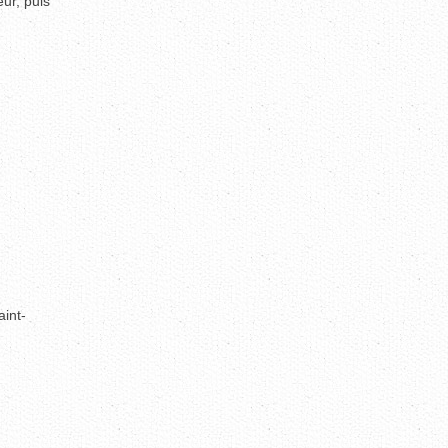
ur, puis
aint-