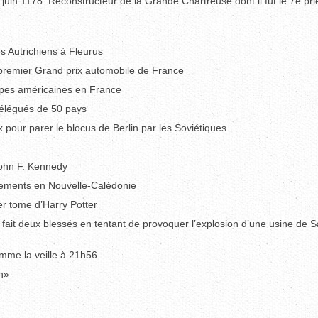
juin 1178. Reconstructeur de la Grande Chartreuse dont il fut le 7e prie
es Autrichiens à Fleurus
 premier Grand prix automobile de France
upes américaines en France
délégués de 50 pays
 pour parer le blocus de Berlin par les Soviétiques
John F. Kennedy
tements en Nouvelle-Calédonie
ier tome d’Harry Potter
fait deux blessés en tentant de provoquer l’explosion d’une usine de S
omme la veille à 21h56
n»