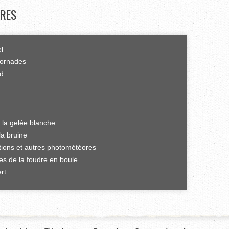
RES
el
tornades
rd
 la gelée blanche
la bruine
ations et autres photométéores
es de la foudre en boule
rt