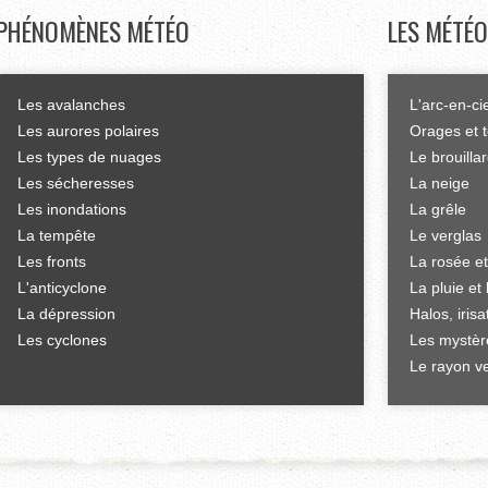
PHÉNOMÈNES
MÉTÉO
LES
MÉTÉO
Les avalanches
L'arc-en-ci
Les aurores polaires
Orages et 
Les types de nuages
Le brouilla
Les sécheresses
La neige
Les inondations
La grêle
La tempête
Le verglas
Les fronts
La rosée et
L'anticyclone
La pluie et 
La dépression
Halos, iris
Les cyclones
Les mystèr
Le rayon ve