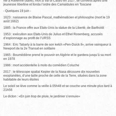
Né à Ravenne (Italie), mort à Val di Castro en 1027, se convertit après une
jeunesse libertine et fonda l’ordre des Camaldules en Toscane
- Quelques 19 juin -
1623 : naissance de Blaise Pascal, mathématicien et philosophe (mort le 19
août 1662)
1885 : la France offre aux Etats-Unis la statue de la Liberté, de Bartholdi
1953 : exécution aux Etats-Unis de Julius et Ethel Rosenberg, accusés
d’espionnage au profit de l’URSS
1964 : Eric Tabarly à la barre de son ketch «Pen-Duick II», arrive vainqueur à
Newport de la 2e Transat en solitaire
1965 : Boumédiène prend le pouvoir en Algérie et le gardera jusqu’à sa mort
en 1978
1986 : mort accidentelle à moto du comédien Coluche
2017 : le télescope spatial Kepler de la Nasa découvre dix nouvelles
exoplanètes, d’une taille proche de celle de la Terre, situées dans la zone
habitable de leurs étoiles
Le soleil se lève comme la veille à 05h48 et se couche une minute plus tard à
21h56
Le dicton : «En juin trop de pluie, le jardinier s’ennuie»