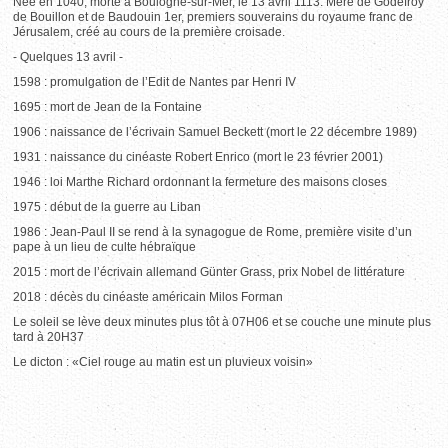
Née en 1040, morte à Boulogne-sur-Mer, le 13 avril 1113. Mère de Godefroy
de Bouillon et de Baudouin 1er, premiers souverains du royaume franc de
Jérusalem, créé au cours de la première croisade.
- Quelques 13 avril -
1598 : promulgation de l’Edit de Nantes par Henri IV
1695 : mort de Jean de la Fontaine
1906 : naissance de l’écrivain Samuel Beckett (mort le 22 décembre 1989)
1931 : naissance du cinéaste Robert Enrico (mort le 23 février 2001)
1946 : loi Marthe Richard ordonnant la fermeture des maisons closes
1975 : début de la guerre au Liban
1986 : Jean-Paul II se rend à la synagogue de Rome, première visite d’un
pape à un lieu de culte hébraïque
2015 : mort de l’écrivain allemand Günter Grass, prix Nobel de littérature
2018 : décès du cinéaste américain Milos Forman
Le soleil se lève deux minutes plus tôt à 07H06 et se couche une minute plus
tard à 20H37
Le dicton : «Ciel rouge au matin est un pluvieux voisin»