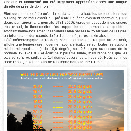
Chaleur et luminosité ont été largement appréciées après une longue
disette de près de dix mois.
Bien que plus modérée qu'en juillet, la chaleur a joué les prolongations tout
au long de ce mois d'août qui présente un léger excédent thermique (+0,2
degré par rapport à la normale 1981-2010). Après un début de mois encore
très chaud, le thermomètre s'est rapproché des normales saisonnières,
affichant même localement des valeurs bien basses le 25 au nord de la Loire,
parfois proches des records de froid en températures maximales.
L'été météorologique 2013 dans son ensemble (du 1er juin au 31 août)
affiche une température moyenne nationale (calculée sur toutes les stations
météo métropolitaines) de 19,8 degrés, soit 0,5 degré au-dessus de la
normale 1981-2010. Cet écart peut paraître faible, mais rappelons que les
étés se sont réchauffés de 1,4 degrés depuis les années 50. Nous sommes
donc 1,9 degrés au-dessus de l'ancienne normale 1951-1980.