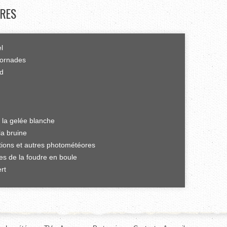
RES
el
tornades
rd
 la gelée blanche
la bruine
ations et autres photométéores
es de la foudre en boule
rt