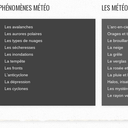
PHÉNOMÈNES
MÉTÉO
LES
MÉTÉO
Les avalanches
L'arc-en-ci
Les aurores polaires
Orages et 
Les types de nuages
Le brouilla
Les sécheresses
La neige
Les inondations
La grêle
La tempête
Le verglas
Les fronts
La rosée et
L'anticyclone
La pluie et 
La dépression
Halos, iris
Les cyclones
Les mystèr
Le rayon ve