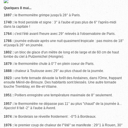
Quelques 8 mai...
1697 :
le thermomètre grimpe jusqu'à 28° à Paris.
1740 :
le froid persiste et signe : 3° à l'aube et pas plus de 6° l'après-midi
dans la capitale !
1764 :
c'est l'été avant l'heure avec 29° relevés à l'observatoire de Paris.
1766 :
journée estivale après une nuit quasiment tropicale : pas moins de 18°
et jusqu'à 26° en journée.
1802 :
un bloc de glace d'un mètre de long et de large et de 60 cm de haut
tombe du ciel à Putzemichel (Hongrie).
1879 :
le thermomètre chute à 0°7 en plein coeur de Paris.
1888 :
chaleur à Toulouse avec 29° au plus chaud de la journée.
1923 :
une forte tornade dévaste la forêt des Andaines, dans l'Orne, frappant
ensuite Ménil-de-Briouze. Des habitants sont blessés. Une autre tornade
touche Tremblay, en Ille-et-Vilaine.
1951 :
Poitiers enregistre une température maximale de 8° seulement.
1957 :
le thermomètre ne dépasse pas 11° au plus "chaud" de la journée à...
Ajaccio! Il fait -2° à l'aube à Avord.
1974 :
le Bordelais se réveille froidement : -0°5 à Bordeaux.
1976 :
le premier coup de chaleur de l'"été" se manifeste : 29°1 à Rouen, 30°