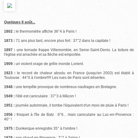
Quelques 8 août...
1802 :
le thermomètre affiche 36°4 à Paris !
1873 :
71 ans plus tard, encore plus fort : 37°2 dans la capitale !
1897 :
une tornade frappe Villemomble, en Seine-Saint-Denis. La toiture de
l'église est arrachée et sa flèche est emportée.
1909 :
un violent orage de grêle inonde Lorient.
1923 :
le record de chaleur absolu en France (jusqu'en 2003) est établi à
Toulouse : 44°0 à l'ombre!!!!! Les rues de Paris sont désertes.
1948 :
une tempête provoque de nombreux naufrages en Bretagne.
1949 :
l'été est caniculaire : 37°3 à Mâcon !
1951 :
journée automnale, il tombe l'équivalent d'un mois de pluie à Paris !
1956 :
frisquet à l'île de Batz : 8°6... mais caniculaire au Luc-en-Provence :
40° !
1975 :
Dunkerque enregistre 35° à l'ombre !
1978 :
pas chaud en Provence : 7°7 à Salon !