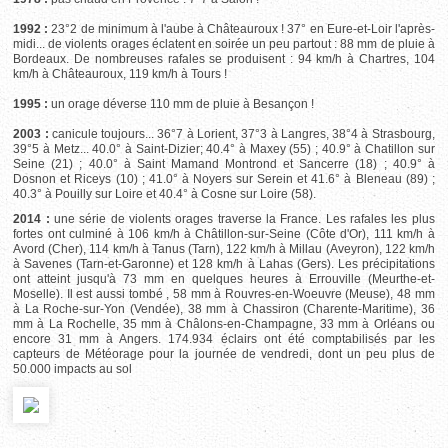
1992 :
23°2 de minimum à l'aube à Châteauroux ! 37° en Eure-et-Loir l'après-
midi... de violents orages éclatent en soirée un peu partout : 88 mm de pluie à
Bordeaux. De nombreuses rafales se produisent : 94 km/h à Chartres, 104
km/h à Châteauroux, 119 km/h à Tours !
1995 :
un orage déverse 110 mm de pluie à Besançon !
2003 :
canicule toujours... 36°7 à Lorient, 37°3 à Langres, 38°4 à Strasbourg,
39°5 à Metz... 40.0° à Saint-Dizier; 40.4° à Maxey (55) ; 40.9° à Chatillon sur
Seine (21) ; 40.0° à Saint Mamand Montrond et Sancerre (18) ; 40.9° à
Dosnon et Riceys (10) ; 41.0° à Noyers sur Serein et 41.6° à Bleneau (89) ;
40.3° à Pouilly sur Loire et 40.4° à Cosne sur Loire (58).
2014 :
une série de violents orages traverse la France. Les rafales les plus
fortes ont culminé à 106 km/h à Châtillon-sur-Seine (Côte d'Or), 111 km/h à
Avord (Cher), 114 km/h à Tanus (Tarn), 122 km/h à Millau (Aveyron), 122 km/h
à Savenes (Tarn-et-Garonne) et 128 km/h à Lahas (Gers). Les précipitations
ont atteint jusqu'à 73 mm en quelques heures à Errouville (Meurthe-et-
Moselle). Il est aussi tombé , 58 mm à Rouvres-en-Woeuvre (Meuse), 48 mm
à La Roche-sur-Yon (Vendée), 38 mm à Chassiron (Charente-Maritime), 36
mm à La Rochelle, 35 mm à Châlons-en-Champagne, 33 mm à Orléans ou
encore 31 mm à Angers. 174.934 éclairs ont été comptabilisés par les
capteurs de Météorage pour la journée de vendredi, dont un peu plus de
50.000 impacts au sol