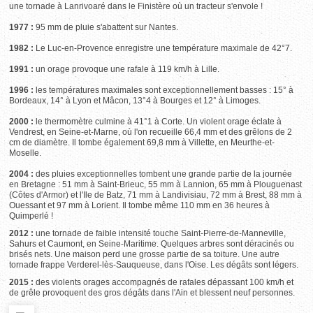
une tornade à Lanrivoaré dans le Finistère où un tracteur s'envole !
1977 :
95 mm de pluie s'abattent sur Nantes.
1982 :
Le Luc-en-Provence enregistre une température maximale de 42°7.
1991 :
un orage provoque une rafale à 119 km/h à Lille.
1996 :
les températures maximales sont exceptionnellement basses : 15° à
Bordeaux, 14° à Lyon et Mâcon, 13°4 à Bourges et 12° à Limoges.
2000 :
le thermomètre culmine à 41°1 à Corte. Un violent orage éclate à
Vendrest, en Seine-et-Marne, où l'on recueille 66,4 mm et des grêlons de 2
cm de diamètre. Il tombe également 69,8 mm à Villette, en Meurthe-et-
Moselle.
2004 :
des pluies exceptionnelles tombent une grande partie de la journée
en Bretagne : 51 mm à Saint-Brieuc, 55 mm à Lannion, 65 mm à Plouguenast
(Côtes d'Armor) et l'Ile de Batz, 71 mm à Landivisiau, 72 mm à Brest, 88 mm à
Ouessant et 97 mm à Lorient. Il tombe même 110 mm en 36 heures à
Quimperlé !
2012 :
une tornade de faible intensité touche Saint-Pierre-de-Manneville,
Sahurs et Caumont, en Seine-Maritime. Quelques arbres sont déracinés ou
brisés nets. Une maison perd une grosse partie de sa toiture. Une autre
tornade frappe Verderel-lès-Sauqueuse, dans l'Oise. Les dégâts sont légers.
2015 :
des violents orages accompagnés de rafales dépassant 100 km/h et
de grêle provoquent des gros dégâts dans l'Ain et blessent neuf personnes.