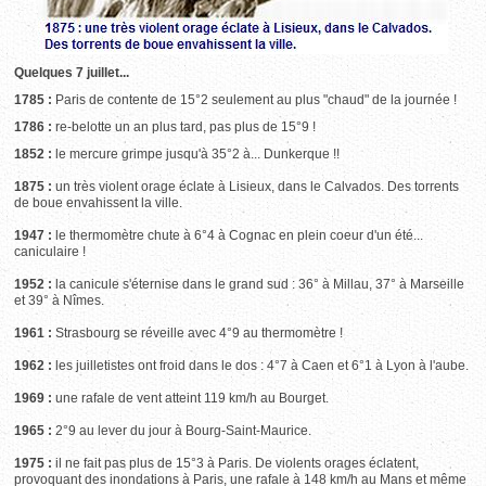
Quelques 7 juillet...
1785 :
Paris de contente de 15°2 seulement au plus "chaud" de la journée !
1786 :
re-belotte un an plus tard, pas plus de 15°9 !
1852 :
le mercure grimpe jusqu'à 35°2 à... Dunkerque !!
1875 :
un très violent orage éclate à Lisieux, dans le Calvados. Des torrents
de boue envahissent la ville.
1947 :
le thermomètre chute à 6°4 à Cognac en plein coeur d'un été...
caniculaire !
1952 :
la canicule s'éternise dans le grand sud : 36° à Millau, 37° à Marseille
et 39° à Nîmes.
1961 :
Strasbourg se réveille avec 4°9 au thermomètre !
1962 :
les juilletistes ont froid dans le dos : 4°7 à Caen et 6°1 à Lyon à l'aube.
1969 :
une rafale de vent atteint 119 km/h au Bourget.
1965 :
2°9 au lever du jour à Bourg-Saint-Maurice.
1975 :
il ne fait pas plus de 15°3 à Paris. De violents orages éclatent,
provoquant des inondations à Paris, une rafale à 148 km/h au Mans et même