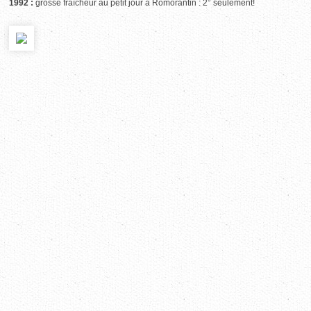
1992 :
grosse fraîcheur au petit jour à Romorantin : 2° seulement!