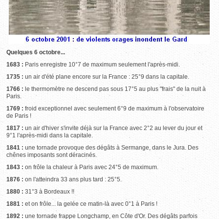
Quelques 6 octobre...
1683 :
Paris enregistre 10°7 de maximum seulement l'après-midi.
1735 :
un air d'été plane encore sur la France : 25°9 dans la capitale.
1766 :
le thermomètre ne descend pas sous 17°5 au plus "frais" de la nuit à
Paris.
1769 :
froid exceptionnel avec seulement 6°9 de maximum à l'observatoire
de Paris !
1817 :
un air d'hiver s'invite déjà sur la France avec 2°2 au lever du jour et
9°1 l'après-midi dans la capitale.
1841 :
une tornade provoque des dégâts à Sermange, dans le Jura. Des
chênes imposants sont déracinés.
1843 :
on frôle la chaleur à Paris avec 24°5 de maximum.
1876 :
on l'atteindra 33 ans plus tard : 25°5.
1880 :
31°3 à Bordeaux !!
1881 :
et on frôle... la gelée ce matin-là avec 0°1 à Paris !
1892 :
une tornade frappe Longchamp, en Côte d'Or. Des dégâts parfois