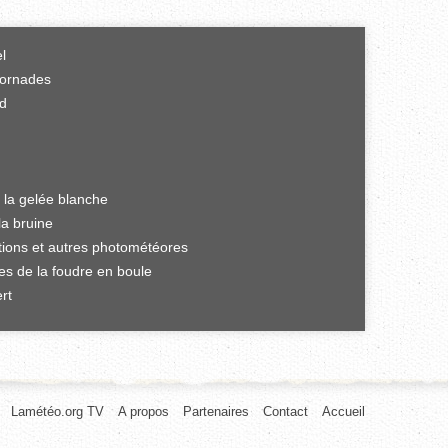
el
tornades
rd
 la gelée blanche
la bruine
ations et autres photométéores
es de la foudre en boule
rt
Lamétéo.org TV
A propos
Partenaires
Contact
Accueil