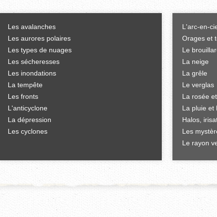
Les avalanches
L'arc-en-ci
Les aurores polaires
Orages et 
Les types de nuages
Le brouilla
Les sécheresses
La neige
Les inondations
La grêle
La tempête
Le verglas
Les fronts
La rosée et
L'anticyclone
La pluie et 
La dépression
Halos, iris
Les cyclones
Les mystèr
Le rayon ve