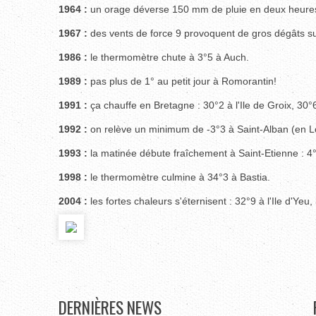
1964 :
un orage déverse 150 mm de pluie en deux heures
1967 :
des vents de force 9 provoquent de gros dégâts su
1986 :
le thermomètre chute à 3°5 à Auch.
1989 :
pas plus de 1° au petit jour à Romorantin!
1991 :
ça chauffe en Bretagne : 30°2 à l'Ile de Groix, 30°6
1992 :
on relève un minimum de -3°3 à Saint-Alban (en Loz
1993 :
la matinée débute fraîchement à Saint-Etienne : 4
1998 :
le thermomètre culmine à 34°3 à Bastia.
2004 :
les fortes chaleurs s'éternisent : 32°9 à l'Ile d'Yeu, 
DERNIÈRES
NEWS