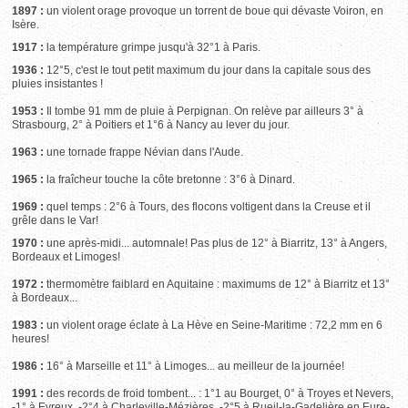
1897 :
un violent orage provoque un torrent de boue qui dévaste Voiron, en
Isère.
1917 :
la température grimpe jusqu'à 32°1 à Paris.
1936 :
12°5, c'est le tout petit maximum du jour dans la capitale sous des
pluies insistantes !
1953 :
Il tombe 91 mm de pluie à Perpignan. On relève par ailleurs 3° à
Strasbourg, 2° à Poitiers et 1°6 à Nancy au lever du jour.
1963 :
une tornade frappe Névian dans l'Aude.
1965 :
la fraîcheur touche la côte bretonne : 3°6 à Dinard.
1969 :
quel temps : 2°6 à Tours, des flocons voltigent dans la Creuse et il
grêle dans le Var!
1970 :
une après-midi... automnale! Pas plus de 12° à Biarritz, 13° à Angers,
Bordeaux et Limoges!
1972 :
thermomètre faiblard en Aquitaine : maximums de 12° à Biarritz et 13°
à Bordeaux...
1983 :
un violent orage éclate à La Hève en Seine-Maritime : 72,2 mm en 6
heures!
1986 :
16° à Marseille et 11° à Limoges... au meilleur de la journée!
1991 :
des records de froid tombent... : 1°1 au Bourget, 0° à Troyes et Nevers,
-1° à Evreux, -2°4 à Charleville-Mézières, -2°5 à Rueil-la-Gadelière en Eure-