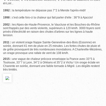
et-Loir...
1992 :
la température ne dépasse pas 7°2 à Mende l'après-midi!
1998 :
c'est cette fois-ci la chaleur qui fait parler d'elle : 36°9 à Ajaccio!
2002 :
les Alpes-de-Haute-Provence, le Vaucluse et les Bouches-du-Rhône
sont frappés par des vents violents, supérieurs à 120 km/h. 3000 foyers sont
privés d'électricité en raison des chutes d'arbres sur les lignes à haute
tension.
2011 :
un violent orage frappe Sainte-Geneviève-des-Bois (Essonne) en
soirée, donnant 41 mm de pluie en 25 minutes. Les fortes chutes de pluie et
de grêle provoquent de très nombreuses inondations. A Charleville-Mézières,
un orage provoque une rafale de vent de 108 km/h.
2015 :
une vague de chaleur précoce enveloppe la France avec 33°5 à
Toulouse, 33°7 à Lyon, 34°2 à Orléans et 35°2 à Vichy ! Un orage éclate en
Charente en soirée, donnant une faible tornade à Migré. Les dégâts restent
très limités.