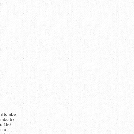
 il tombe
tombe 57
de 150
mm à