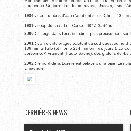
Montflanquin en quatre heures. Un hôtel et un hôpital sont
personnes. Un torrent de boue traverse Jassan, dans l'Ai
1996 :
des trombes d'eau s'abattent sur le Cher : 40 mm
1999 :
coup de chaud en Corse : 39° à Sartène!
2000 :
il neige dans l'océan Indien, plus précisément sur 
2001 :
de violents orages éclatent du sud-ouest au nord-
138 mm à Tulle (et même 234 mm en trois jours!). La Corr
personne. A Framont (Haute-Saône), des grêlons de 4,5 
2002 :
le nord de la Lozère est balayé par la bise. Les p
Limagnole.
DERNIÈRES
NEWS