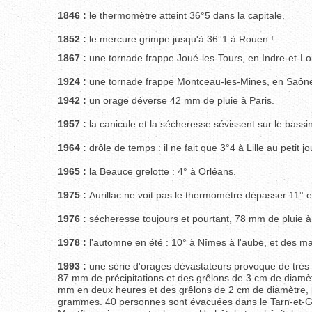
1846 :
le thermomètre atteint 36°5 dans la capitale.
1852 :
le mercure grimpe jusqu'à 36°1 à Rouen !
1867 :
une tornade frappe Joué-les-Tours, en Indre-et-L
1924 :
une tornade frappe Montceau-les-Mines, en Saône
1942 :
un orage déverse 42 mm de pluie à Paris.
1957 :
la canicule et la sécheresse sévissent sur le bassin 
1964 :
drôle de temps : il ne fait que 3°4 à Lille au petit j
1965 :
la Beauce grelotte : 4° à Orléans.
1975 :
Aurillac ne voit pas le thermomètre dépasser 11° et
1976 :
sécheresse toujours et pourtant, 78 mm de pluie à 
1978 :
l'automne en été : 10° à Nîmes à l'aube, et des 
1993 :
une série d'orages dévastateurs provoque de très 
87 mm de précipitations et des grêlons de 3 cm de diamèt
mm en deux heures et des grêlons de 2 cm de diamètre, 
grammes. 40 personnes sont évacuées dans le Tarn-et-G