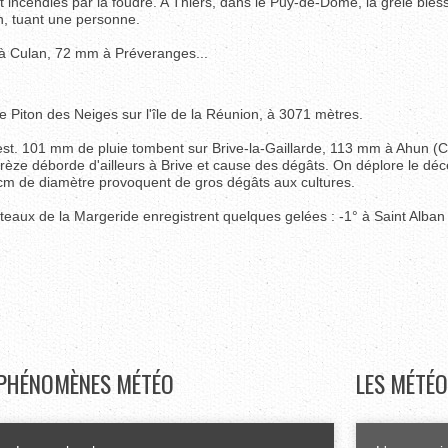
 incendiés par la foudre. A Thiers, dans le Puy-de-Dôme, la grêle bless
n, tuant une personne.
 à Culan, 72 mm à Préveranges...
le Piton des Neiges sur l'île de la Réunion, à 3071 mètres.
est. 101 mm de pluie tombent sur Brive-la-Gaillarde, 113 mm à Ahun (C
èze déborde d'ailleurs à Brive et cause des dégâts. On déplore le déc
cm de diamètre provoquent de gros dégâts aux cultures.
lateaux de la Margeride enregistrent quelques gelées : -1° à Saint Alban
PHÉNOMÈNES
MÉTÉO
LES
MÉTÉO