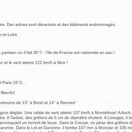
oire. Des arbres sont déracinés et des bâtiments endommagés.
-et-Loire.
parisien où il fait 35°7 : l'Ile-de-France est rationnée en eau !
our et le vent atteint 122 km/h à Nice !
 Paris 15°3...
Biarritz!
maximums de 13° à Brest et 14° à Rennes!
gros dégâts. Une rafale de vent atteint 137 km/h à Montélimar! A Auch,
re. A Tarbes, des grêlons de 5 cm de diamètre chutent. A Limoges, il 
provoquant un torrent de boue. Dans la Creuse, on pèse des grêlons 
aronne. Dans le Lot-et-Garonne, il tombe 107 mm à Monclar et 105 