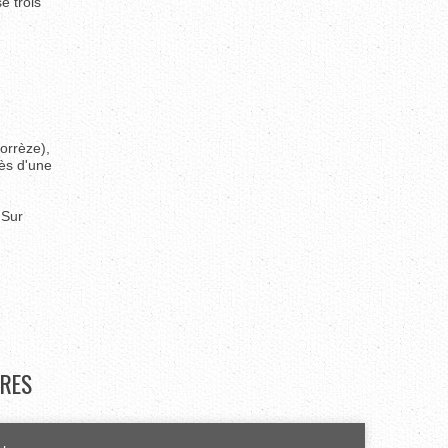
e trois
orrèze),
ès d'une
 Sur
RES