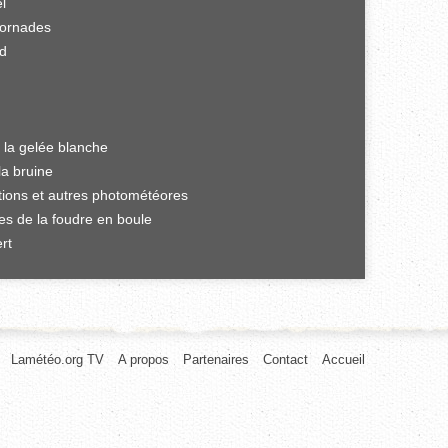
el
tornades
rd
 la gelée blanche
la bruine
ations et autres photométéores
es de la foudre en boule
rt
Lamétéo.org TV
A propos
Partenaires
Contact
Accueil