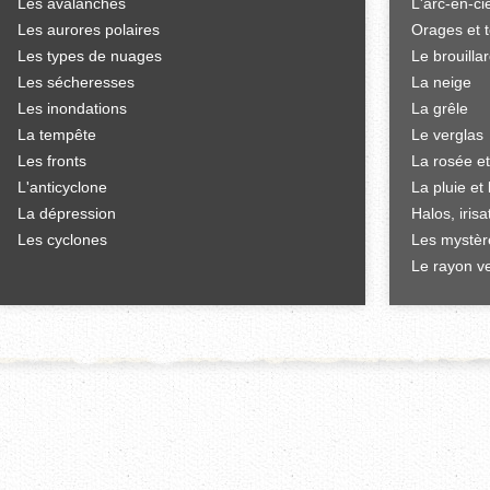
Les avalanches
L'arc-en-ci
Les aurores polaires
Orages et 
Les types de nuages
Le brouilla
Les sécheresses
La neige
Les inondations
La grêle
La tempête
Le verglas
Les fronts
La rosée et
L'anticyclone
La pluie et 
La dépression
Halos, iris
Les cyclones
Les mystèr
Le rayon ve