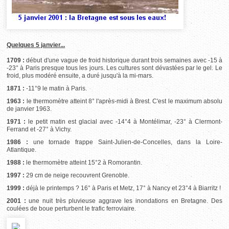
Quelques 5 janvier...
1709 :
début d'une vague de froid historique durant trois semaines avec -15 à
-23° à Paris presque tous les jours. Les cultures sont dévastées par le gel. Le
froid, plus modéré ensuite, a duré jusqu'à la mi-mars.
1871 :
-11°9 le matin à Paris.
1963 :
le thermomètre atteint 8° l'après-midi à Brest. C'est le maximum absolu
de janvier 1963.
1971 :
le petit matin est glacial avec -14°4 à Montélimar, -23° à Clermont-
Ferrand et -27° à Vichy.
1986 :
une tornade frappe Saint-Julien-de-Concelles, dans la Loire-
Atlantique.
1988 :
le thermomètre atteint 15°2 à Romorantin.
1997 :
29 cm de neige recouvrent Grenoble.
1999 :
déjà le printemps ? 16° à Paris et Metz, 17° à Nancy et 23°4 à Biarritz !
2001 :
une nuit très pluvieuse aggrave les inondations en Bretagne. Des
coulées de boue perturbent le trafic ferroviaire.