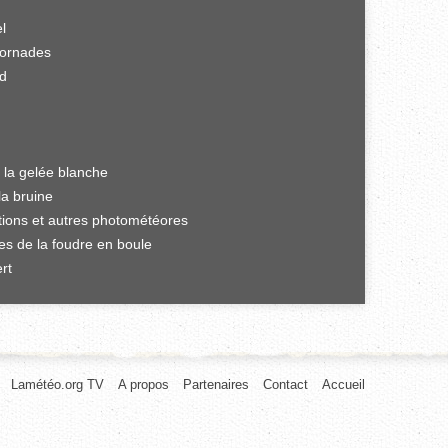
el
tornades
rd
 la gelée blanche
la bruine
ations et autres photométéores
es de la foudre en boule
rt
Lamétéo.org TV
A propos
Partenaires
Contact
Accueil