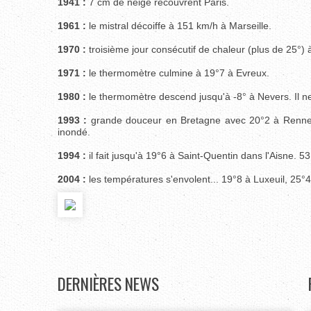
1941 :
7 cm de neige recouvrent Paris.
1961 :
le mistral décoiffe à 151 km/h à Marseille.
1970 :
troisième jour consécutif de chaleur (plus de 25°) 
1971 :
le thermomètre culmine à 19°7 à Evreux.
1980 :
le thermomètre descend jusqu'à -8° à Nevers. Il ne 
1993 :
grande douceur en Bretagne avec 20°2 à Rennes. L
inondé.
1994 :
il fait jusqu'à 19°6 à Saint-Quentin dans l'Aisne. 
2004 :
les températures s'envolent... 19°8 à Luxeuil, 25°
DERNIÈRES
NEWS