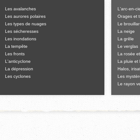
Les avalanches
L'arc-en-ci
Les aurores polaires
Orages et 
Les types de nuages
Le brouilla
Les sécheresses
La neige
Les inondations
La grêle
La tempête
Le verglas
Les fronts
La rosée et
L'anticyclone
La pluie et 
La dépression
Halos, iris
Les cyclones
Les mystèr
Le rayon ve