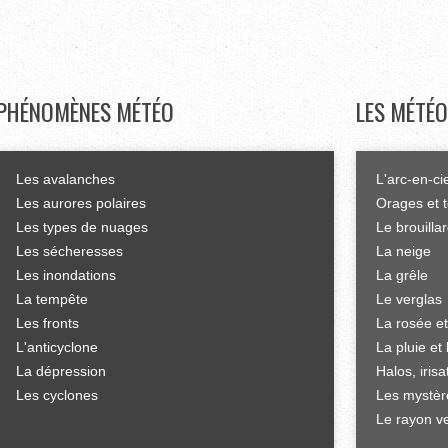
PHÉNOMÈNES
MÉTÉO
LES
MÉTÉO
Les avalanches
L'arc-en-ci
Les aurores polaires
Orages et 
Les types de nuages
Le brouilla
Les sécheresses
La neige
Les inondations
La grêle
La tempête
Le verglas
Les fronts
La rosée et
L'anticyclone
La pluie et 
La dépression
Halos, iris
Les cyclones
Les mystèr
Le rayon ve