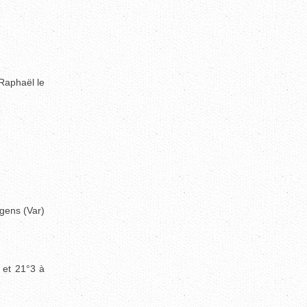
Raphaël le
gens (Var)
 et 21°3 à