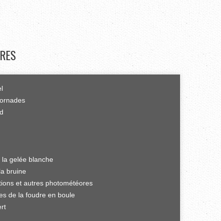
RES
el
tornades
rd
 la gelée blanche
la bruine
ations et autres photométéores
es de la foudre en boule
rt