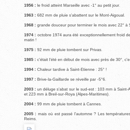
1956 :
le froid atteint Marseille avec -1° au petit jour.
1963 :
682 mm de pluie s'abattent sur le Mont-Aigoual.
1968 :
grande douceur pour terminer le mois avec 22° à 
1974 :
octobre 1974 aura été exceptionnellement froid d
matin !
1975 :
92 mm de pluie tombent sur Privas.
1985 :
c'était l'été en début de mois avec près de 30°, c'es
1994 :
Chaleur tardive à Saint-Etienne : 25° !
1997 :
Brive-la-Gaillarde se réveille par -5°6.
2003 :
un déluge s'abat sur le sud-est : 103 mm à Saint
et 223 mm à Breil-sur-Roya (Alpes-Maritimes).
2004 :
99 mm de pluie tombent à Cannes.
2005 :
mais où est passé l'automne ? Les températures 
Reims.