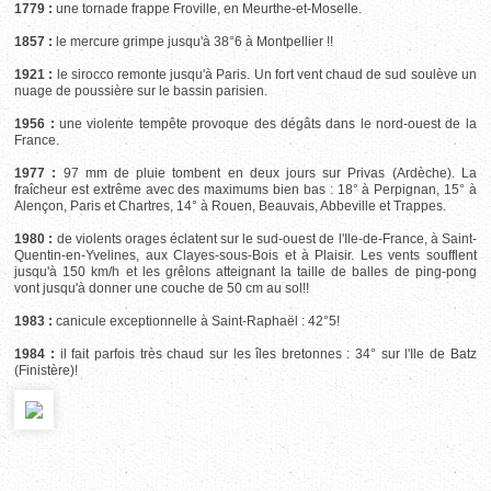
1779 :
une tornade frappe Froville, en Meurthe-et-Moselle.
1857 :
le mercure grimpe jusqu'à 38°6 à Montpellier !!
1921 :
le sirocco remonte jusqu'à Paris. Un fort vent chaud de sud soulève un
nuage de poussière sur le bassin parisien.
1956 :
une violente tempête provoque des dégâts dans le nord-ouest de la
France.
1977 :
97 mm de pluie tombent en deux jours sur Privas (Ardèche). La
fraîcheur est extrême avec des maximums bien bas : 18° à Perpignan, 15° à
Alençon, Paris et Chartres, 14° à Rouen, Beauvais, Abbeville et Trappes.
1980 :
de violents orages éclatent sur le sud-ouest de l'Ile-de-France, à Saint-
Quentin-en-Yvelines, aux Clayes-sous-Bois et à Plaisir. Les vents soufflent
jusqu'à 150 km/h et les grêlons atteignant la taille de balles de ping-pong
vont jusqu'à donner une couche de 50 cm au sol!!
1983 :
canicule exceptionnelle à Saint-Raphaël : 42°5!
1984 :
il fait parfois très chaud sur les îles bretonnes : 34° sur l'Ile de Batz
(Finistère)!