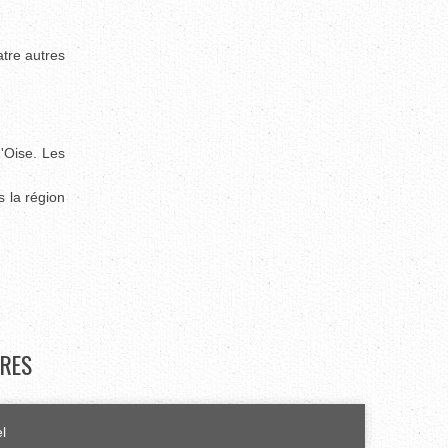
atre autres
'Oise. Les
s la région
RES
el