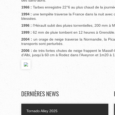
des sans-abris.
1966 :
Tarbes enregistre 22°6 au plus chaud de la journée
1994 :
une tempête traverse la France dans la nuit avec 
blessées.
1996 :
l'Hérault subit des pluies torrentielles, 200 mm à 
1999 :
62 mm de pluie tombent en 12 heures à Grenoble
2004 :
un orage de neige traverse la Normandie, la Picar
transports sont perturbés.
2006 :
de très fortes chutes de neige frappent le Massif-
d'Albi, jusqu'à 60 cm à Rodez dans l'Aveyron et 1m20 à 12
DERNIÈRES
NEWS
Tornado Alley 2025