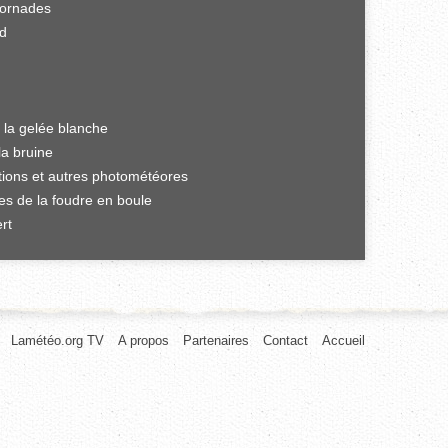
tornades
rd
 la gelée blanche
la bruine
ations et autres photométéores
es de la foudre en boule
rt
Lamétéo.org TV
A propos
Partenaires
Contact
Accueil