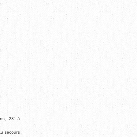
ms, -23° à
 au secours