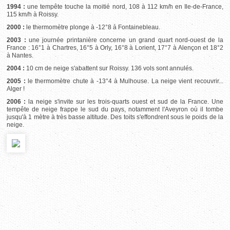
1994 :
une tempête touche la moitié nord, 108 à 112 km/h en Ile-de-France,
115 km/h à Roissy.
2000 :
le thermomètre plonge à -12°8 à Fontainebleau.
2003 :
une journée printanière concerne un grand quart nord-ouest de la
France : 16°1 à Chartres, 16°5 à Orly, 16°8 à Lorient, 17°7 à Alençon et 18°2
à Nantes.
2004 :
10 cm de neige s'abattent sur Roissy. 136 vols sont annulés.
2005 :
le thermomètre chute à -13°4 à Mulhouse. La neige vient recouvrir...
Alger !
2006 :
la neige s'invite sur les trois-quarts ouest et sud de la France. Une
tempête de neige frappe le sud du pays, notamment l'Aveyron où il tombe
jusqu'à 1 mètre à très basse altitude. Des toits s'effondrent sous le poids de la
neige.