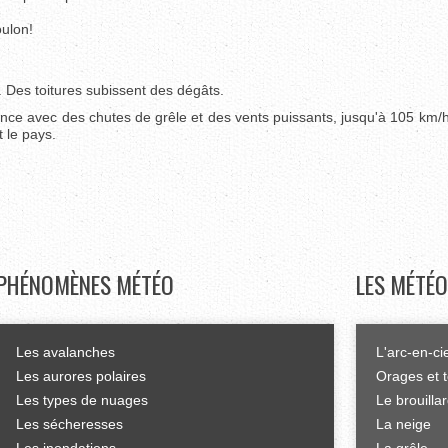
oulon!
 Des toitures subissent des dégâts.
ance avec des chutes de grêle et des vents puissants, jusqu'à 105 km/h
t le pays.
PHÉNOMÈNES
MÉTÉO
LES
MÉTÉO
Les avalanches
L'arc-en-ci
Les aurores polaires
Orages et 
Les types de nuages
Le brouilla
Les sécheresses
La neige