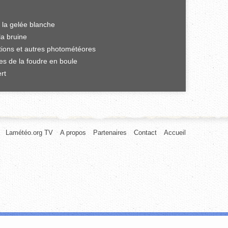
 la gelée blanche
la bruine
ations et autres photométéores
es de la foudre en boule
rt
Lamétéo.org TV
A propos
Partenaires
Contact
Accueil
afic. Nous partageons également des informations sur l'utilisation de notre