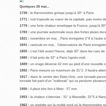
Quelques 26 mai...
1739 :
le thermomètre grimpe jusqu'à 30° à Paris.
1771 :
nuit tropicale au coeur de la capitale, pas moins de
1779 :
une forte chaleur enveloppe la France, jusqu'à 30° 
1783 :
une journée automnale sous des fortes pluies durab
1821 :
novembre en mai... Paris enregistre 2°8 à l'aube e
1841 :
canicule en mai... l'observatoire de Paris enregis
1855 :
c'est l'été avant l'heure, déjà 30° dans les rues de 
1880 :
il fait près de 32° à Paris l'après-midi.
1889 :
un orage déverse 42 mm au pied d'une nouvelle cons
1892 :
Paris mesure un maximum de 31°2. Il faudra atten
1917 :
dans le centre des Etats-Unis, une tornade parcou
tornade fait parti d'un "outbreak" qui va perdurer plusieur
1950 :
il pleut très fort à Metz : 57 mm.
1953 :
la chaleur s'éternise : 31° à Marseille, 32°5 à Nan
1962 :
on grelotte sur la moitié nord où le thermomètre 