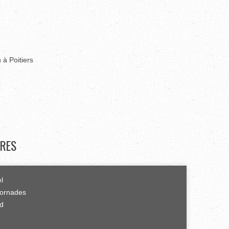
 à Poitiers
RES
el
tornades
rd