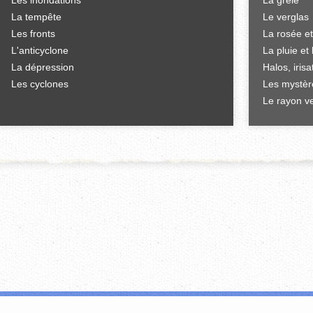
Les inondations
La grêle
La tempête
Le verglas
Les fronts
La rosée et
L'anticyclone
La pluie et 
La dépression
Halos, iris
Les cyclones
Les mystèr
Le rayon ve
'offrir des fonctionnalités relatives aux médias sociaux et d'analyser notre tr