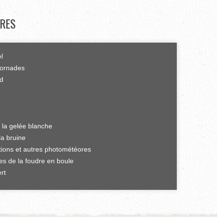
RES
el
tornades
rd
 la gelée blanche
la bruine
ations et autres photométéores
es de la foudre en boule
rt