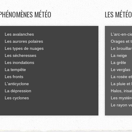
PHÉNOMÈNES
MÉTÉO
LES
MÉTÉO
Les avalanches
L'arc-en-ci
Les aurores polaires
Orages et 
Les types de nuages
Le brouilla
Les sécheresses
La neige
Les inondations
La grêle
La tempête
Le verglas
Les fronts
La rosée et
L'anticyclone
La pluie et 
La dépression
Halos, iris
Les cyclones
Les mystèr
Le rayon ve