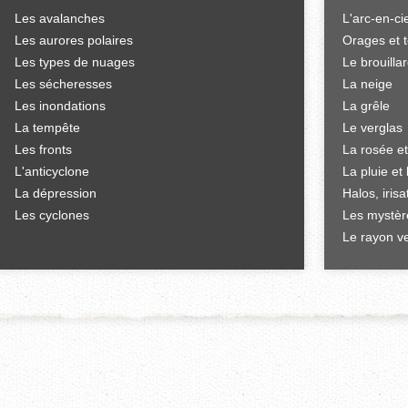
Les avalanches
L'arc-en-ci
Les aurores polaires
Orages et 
Les types de nuages
Le brouilla
Les sécheresses
La neige
Les inondations
La grêle
La tempête
Le verglas
Les fronts
La rosée et
L'anticyclone
La pluie et 
La dépression
Halos, iris
Les cyclones
Les mystèr
Le rayon ve