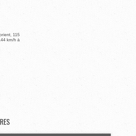
rient, 115
144 km/h à
RES