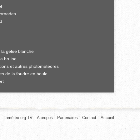
el
tornades
rd
 la gelée blanche
la bruine
ations et autres photométéores
es de la foudre en boule
rt
Lamétéo.org TV
A propos
Partenaires
Contact
Accueil