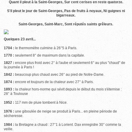
Quant il pleut à la Saint-Georges, Sur cent cerises en reste quatorze.
S'il pleut le jour de Saint-Georges, Pas de fruits à noyaux, Ni guignes ni
bigarreaux.
Saint-Georges, Saint-Marc, Sont réputés saints grêleurs.
Quelques 23 avril...
1704 :
le thermomètre culmine à 26°5 à Paris.
1770 :
seulement 8° de maximum dans la capitale.
1827 :
encore plus froid avec 2° à l'aube et seulement 6° au plus "chaud" de
la journée à Paris !
1842 :
beaucoup plus chaud avec 26° au pied de Notre-Dame.
1874 :
encore et toujours de la chaleur avec 27° à Paris.
1893 :
la chaleur hors-norme qui sévit depuis le début du mois s'éternise :
28° à Toulouse
1952 :
117 mm de pluie tombent à Nice.
1976 :
une giboulée de neige se produit à Paris... en pleine période de
sécheresse.
1984 :
la Bretagne a chaud : 27°1 à Lorient. Dax enregistre 30° comme la
veille.