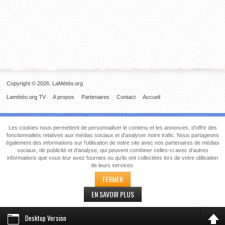
Copyright © 2026. LaMétéo.org
Lamétéo.org TV
A propos
Partenaires
Contact
Accueil
Les cookies nous permettent de personnaliser le contenu et les annonces, d'offrir des
fonctionnalités relatives aux médias sociaux et d'analyser notre trafic. Nous partageons
également des informations sur l'utilisation de notre site avec nos partenaires de médias
sociaux, de publicité et d'analyse, qui peuvent combiner celles-ci avec d'autres
informations que vous leur avez fournies ou qu'ils ont collectées lors de votre utilisation
de leurs services.
FERMER
EN SAVOIR PLUS
Desktop Version