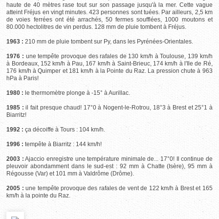
haute de 40 mètres rase tout sur son passage jusqu'à la mer. Cette vague
atteint Fréjus en vingt minutes. 423 personnes sont tuées. Par ailleurs, 2,5 km
de voies ferrées ont été arrachés, 50 fermes soufflées, 1000 moutons et
80.000 hectolitres de vin perdus. 128 mm de pluie tombent à Fréjus.
1963 :
210 mm de pluie tombent sur Py, dans les Pyrénées-Orientales.
1976 :
une tempête provoque des rafales de 130 km/h à Toulouse, 139 km/h
à Bordeaux, 152 km/h à Pau, 167 km/h à Saint-Brieuc, 174 km/h à l'Ile de Ré,
176 km/h à Quimper et 181 km/h à la Pointe du Raz. La pression chute à 963
hPa à Paris!
1980 :
le thermomètre plonge à -15° à Aurillac.
1985 :
il fait presque chaud! 17°0 à Nogent-le-Rotrou, 18°3 à Brest et 25°1 à
Biarritz!
1992 :
ça décoiffe à Tours : 104 km/h.
1996 :
tempête à Biarritz : 144 km/h!
2003 :
Ajaccio enregistre une température minimale de... 17°0! Il continue de
pleuvoir abondamment dans le sud-est : 92 mm à Chatte (Isère), 95 mm à
Régousse (Var) et 101 mm à Valdrôme (Drôme).
2005 :
une tempête provoque des rafales de vent de 122 km/h à Brest et 165
km/h à la pointe du Raz.