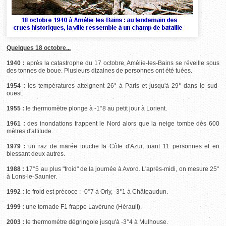
Quelques 18 octobre...
1940 :
après la catastrophe du 17 octobre, Amélie-les-Bains se réveille sous
des tonnes de boue. Plusieurs dizaines de personnes ont été tuées.
1954 :
les températures atteignent 26° à Paris et jusqu'à 29° dans le sud-
ouest.
1955 :
le thermomètre plonge à -1°8 au petit jour à Lorient.
1961 :
des inondations frappent le Nord alors que la neige tombe dès 600
mètres d'altitude.
1979 :
un raz de marée touche la Côte d'Azur, tuant 11 personnes et en
blessant deux autres.
1988 :
17°5 au plus "froid" de la journée à Avord. L'après-midi, on mesure 25°
à Lons-le-Saunier.
1992 :
le froid est précoce : -0°7 à Orly, -3°1 à Châteaudun.
1999 :
une tornade F1 frappe Lavérune (Hérault).
2003 :
le thermomètre dégringole jusqu'à -3°4 à Mulhouse.