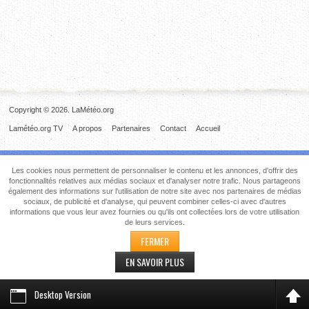
Copyright © 2026. LaMétéo.org
Lamétéo.org TV
A propos
Partenaires
Contact
Accueil
Les cookies nous permettent de personnaliser le contenu et les annonces, d'offrir des
fonctionnalités relatives aux médias sociaux et d'analyser notre trafic. Nous partageons
également des informations sur l'utilisation de notre site avec nos partenaires de médias
sociaux, de publicité et d'analyse, qui peuvent combiner celles-ci avec d'autres
informations que vous leur avez fournies ou qu'ils ont collectées lors de votre utilisation
de leurs services.
FERMER
EN SAVOIR PLUS
Desktop Version