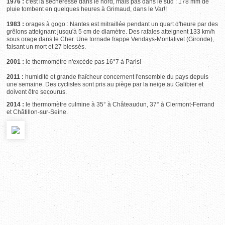
1976 :
c'est la sécheresse dans le nord, mais pas dans le sud : 178 mm de
pluie tombent en quelques heures à Grimaud, dans le Var!!
1983 :
orages à gogo : Nantes est mitraillée pendant un quart d'heure par des
grêlons atteignant jusqu'à 5 cm de diamètre. Des rafales atteignent 133 km/h
sous orage dans le Cher. Une tornade frappe Vendays-Montalivet (Gironde),
faisant un mort et 27 blessés.
2001 :
le thermomètre n'excède pas 16°7 à Paris!
2011 :
humidité et grande fraîcheur concernent l'ensemble du pays depuis
une semaine. Des cyclistes sont pris au piège par la neige au Galibier et
doivent être secourus.
2014 :
le thermomètre culmine à 35° à Châteaudun, 37° à Clermont-Ferrand
et Châtillon-sur-Seine.