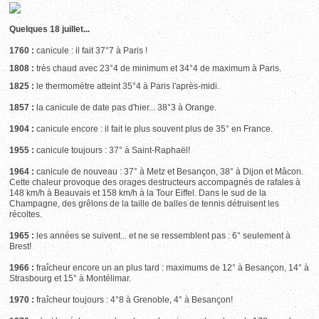
Quelques 18 juillet...
1760 :
canicule : il fait 37°7 à Paris !
1808 :
très chaud avec 23°4 de minimum et 34°4 de maximum à Paris.
1825 :
le thermomètre atteint 35°4 à Paris l'après-midi.
1857 :
la canicule de date pas d'hier... 38°3 à Orange.
1904 :
canicule encore : il fait le plus souvent plus de 35° en France.
1955 :
canicule toujours : 37° à Saint-Raphaël!
1964 :
canicule de nouveau : 37° à Metz et Besançon, 38° à Dijon et Mâcon.
Cette chaleur provoque des orages destructeurs accompagnés de rafales à
148 km/h à Beauvais et 158 km/h à la Tour Eiffel. Dans le sud de la
Champagne, des grêlons de la taille de balles de tennis détruisent les
récoltes.
1965 :
les années se suivent... et ne se ressemblent pas : 6° seulement à
Brest!
1966 :
fraîcheur encore un an plus tard : maximums de 12° à Besançon, 14° à
Strasbourg et 15° à Montélimar.
1970 :
fraîcheur toujours : 4°8 à Grenoble, 4° à Besançon!