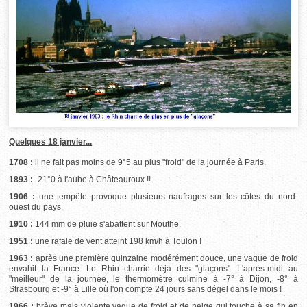
Quelques 18 janvier...
1708 :
il ne fait pas moins de 9°5 au plus "froid" de la journée à Paris.
1893 :
-21°0 à l'aube à Châteauroux !!
1906 :
une tempête provoque plusieurs naufrages sur les côtes du nord-
ouest du pays.
1910 :
144 mm de pluie s'abattent sur Mouthe.
1951 :
une rafale de vent atteint 198 km/h à Toulon !
1963 :
après une première quinzaine modérément douce, une vague de froid
envahit la France. Le Rhin charrie déjà des "glaçons". L'après-midi au
"meilleur" de la journée, le thermomètre culmine à -7° à Dijon, -8° à
Strasbourg et -9° à Lille où l'on compte 24 jours sans dégel dans le mois !
1966 :
brève mais violente vague de froid et de neige qui touche à sa fin en