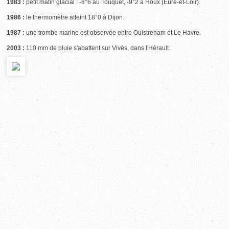
1983 :
petit matin glacial : -8°6 au Touquet, -9°2 à Houx (Eure-et-Loir).
1986 :
le thermomètre atteint 18°0 à Dijon.
1987 :
une trombe marine est observée entre Ouistreham et Le Havre.
2003 :
110 mm de pluie s'abattent sur Vivès, dans l'Hérault.