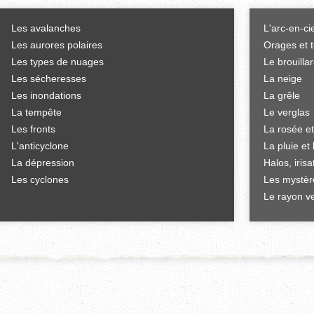
Les avalanches
L'arc-en-ci
Les aurores polaires
Orages et 
Les types de nuages
Le brouilla
Les sécheresses
La neige
Les inondations
La grêle
La tempête
Le verglas
Les fronts
La rosée et
L'anticyclone
La pluie et 
La dépression
Halos, iris
Les cyclones
Les mystèr
Le rayon ve