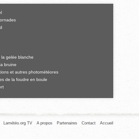
el
tornades
rd
 la gelée blanche
la bruine
ations et autres photométéores
es de la foudre en boule
rt
Lamétéo.org TV
A propos
Partenaires
Contact
Accueil