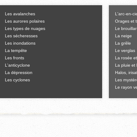
Les avalanches
L'arc-en-ci
Les aurores polaires
Orages et 
Les types de nuages
Le brouilla
Les sécheresses
La neige
Les inondations
La grêle
La tempête
Le verglas
Les fronts
La rosée et
L'anticyclone
La pluie et 
La dépression
Halos, iris
Les cyclones
Les mystèr
Le rayon ve