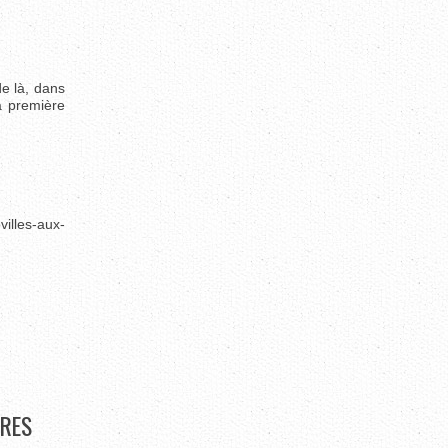
de là, dans
a première
villes-aux-
RES