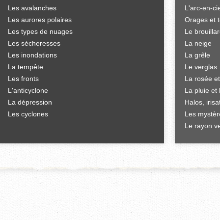
Les avalanches
L'arc-en-ci
Les aurores polaires
Orages et 
Les types de nuages
Le brouilla
Les sécheresses
La neige
Les inondations
La grêle
La tempête
Le verglas
Les fronts
La rosée et
L'anticyclone
La pluie et 
La dépression
Halos, iris
Les cyclones
Les mystèr
Le rayon ve