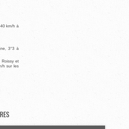
140 km/h à
ane, 3°3 à
à Roissy et
/h sur les
RES