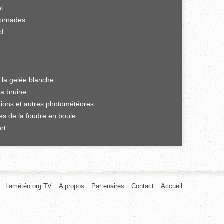
el
tornades
rd
 la gelée blanche
la bruine
ations et autres photométéores
es de la foudre en boule
rt
Lamétéo.org TV
A propos
Partenaires
Contact
Accueil