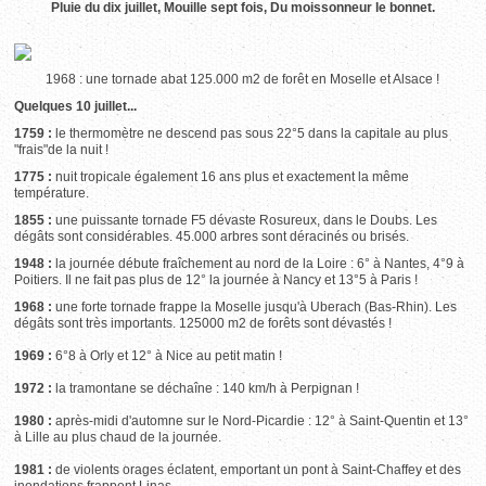
Pluie du dix juillet, Mouille sept fois, Du moissonneur le bonnet.
1968 : une tornade abat 125.000 m2 de forêt en Moselle et Alsace !
Quelques 10 juillet...
1759 :
le thermomètre ne descend pas sous 22°5 dans la capitale au plus
"frais"de la nuit !
1775 :
nuit tropicale également 16 ans plus et exactement la même
température.
1855 :
une puissante tornade F5 dévaste Rosureux, dans le Doubs. Les
dégâts sont considérables. 45.000 arbres sont déracinés ou brisés.
1948 :
la journée débute fraîchement au nord de la Loire : 6° à Nantes, 4°9 à
Poitiers. Il ne fait pas plus de 12° la journée à Nancy et 13°5 à Paris !
1968 :
une forte tornade frappe la Moselle jusqu'à Uberach (Bas-Rhin). Les
dégâts sont très importants. 125000 m2 de forêts sont dévastés !
1969 :
6°8 à Orly et 12° à Nice au petit matin !
1972 :
la tramontane se déchaîne : 140 km/h à Perpignan !
1980 :
après-midi d'automne sur le Nord-Picardie : 12° à Saint-Quentin et 13°
à Lille au plus chaud de la journée.
1981 :
de violents orages éclatent, emportant un pont à Saint-Chaffey et des