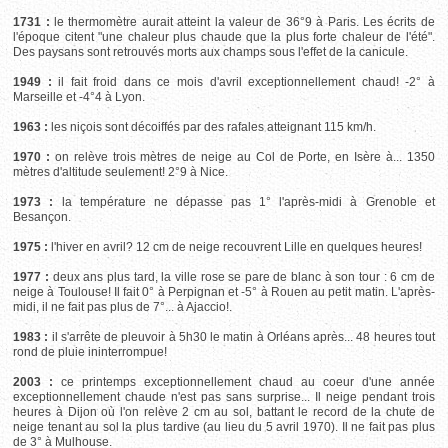
1731 :
le thermomètre aurait atteint la valeur de 36°9 à Paris. Les écrits de
l'époque citent "une chaleur plus chaude que la plus forte chaleur de l'été".
Des paysans sont retrouvés morts aux champs sous l'effet de la canicule.
1949 :
il fait froid dans ce mois d'avril exceptionnellement chaud! -2° à
Marseille et -4°4 à Lyon.
1963 :
les niçois sont décoiffés par des rafales atteignant 115 km/h.
1970 :
on relève trois mètres de neige au Col de Porte, en Isère à... 1350
mètres d'altitude seulement! 2°9 à Nice.
1973 :
la température ne dépasse pas 1° l'après-midi à Grenoble et
Besançon.
1975 :
l'hiver en avril? 12 cm de neige recouvrent Lille en quelques heures!
1977 :
deux ans plus tard, la ville rose se pare de blanc à son tour : 6 cm de
neige à Toulouse! Il fait 0° à Perpignan et -5° à Rouen au petit matin. L'après-
midi, il ne fait pas plus de 7°... à Ajaccio!.
1983 :
il s'arrête de pleuvoir à 5h30 le matin à Orléans après... 48 heures tout
rond de pluie ininterrompue!
2003 :
ce printemps exceptionnellement chaud au coeur d'une année
exceptionnellement chaude n'est pas sans surprise... Il neige pendant trois
heures à Dijon où l'on relève 2 cm au sol, battant le record de la chute de
neige tenant au sol la plus tardive (au lieu du 5 avril 1970). Il ne fait pas plus
de 3° à Mulhouse.