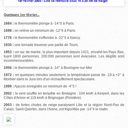
Quelques 1er février...
1684 :
le thermomètre plonge à -14°0 à Paris.
1698 :
on relève un minimum de -12°6 à Paris.
1776 :
le thermomètre s'effondre à -22°5 à Nancy.
1930 :
une tornade traverse une partie de Tours.
1953 :
un raz de marée, le plus important depuis 1421, envahit les Pays Bas,
tuant 1800 personnes. 200.000 personnes sont évacuées. Les dégâts sont
incommensurables.
1956 :
le thermomètre plonge à -14° à Boulogne-sur-Mer.
1972 :
en quelques minutes seulement, la température passe de -18 à +2° à
Morbier dans le Jura lors d'un réchauffement spectaculaire.
1999 :
Ajaccio enregistre un minimum de -4°5 !
2002 :
le vent souffle en tempête en Bretagne : 104 km/h à Kerpert, dans les
Côtes d'Armor et 119 km/h à Brignogan (Finistère).
2003 :
de fortes chutes de neige paralysent Lille et la région Nord-Pas de
Calais. Saint-Quentin, dans l'Aisne, est frigorifiée par -14°4 le matin.